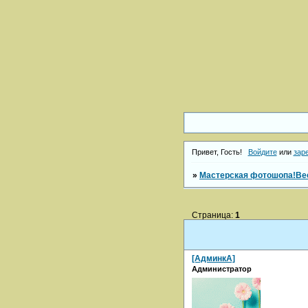
Привет, Гость!
Войдите
или
зар
»
Мастерская фотошопа!Вес
Страница:
1
[АдминкА]
Администратор